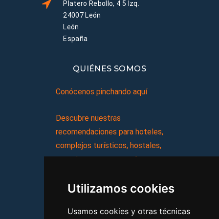
Platero Rebollo, 4 5 Izq.
24007 León
León
España
QUIÉNES SOMOS
Conócenos pinchando aquí
Descubre nuestras
recomendaciones para hoteles,
complejos turísticos, hostales,
vacaciones, paquetes de
viajes, y mucho más!
Utilizamos cookies
MI AGENCIA
Usamos cookies y otras técnicas