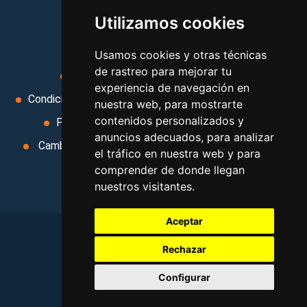
viajes, y mucho más!
Utilizamos cookies
MI AGENCIA
Usamos cookies y otras técnicas
de rastreo para mejorar tu
Aviso legal
Condiciones de uso
experiencia de navegación en
Condiciones Generales
Ley de Viajes Combinados
nuestra web, para mostrarte
contenidos personalizados y
Política de privacidad
Uso de cookies
anuncios adecuados, para analizar
Cambiar preferencias de cookies
Area privada
el tráfico en nuestra web y para
Contacto
comprender de donde llegan
nuestros visitantes.
Aceptar
Rechazar
©
2026
. Todos los derechos reservados
.
Configurar
Aviso legal