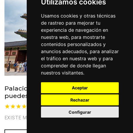
Utilizamos cookies
Usamos cookies y otras técnicas
de rastreo para mejorar tu
experiencia de navegación en
nuestra web, para mostrarte
contenidos personalizados y
anuncios adecuados, para analizar
el tráfico en nuestra web y para
comprender de donde llegan
nuestros visitantes.
Palacio Gyeongbokgung, no te lo
Aceptar
puedes perder
Rechazar
Nuestra seleccion
Configurar
EXISTE MUCHO QUÉ VER Y HACER EN SEÚL